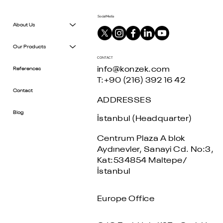
Social Media
About Us
Our Products
CONTACT
info@konzek.com
References
T:+90 (216) 392 16 42
Contact
ADDRESSES
Blog
İstanbul (Headquarter)
Centrum Plaza A blok
Aydınevler, Sanayi Cd. No:3,
Kat:534854 Maltepe/
İstanbul
Europe Office