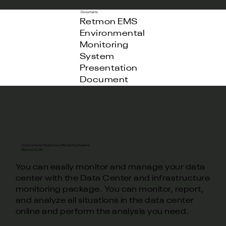
Documents
Retmon EMS
Environmental
Monitoring
System
Presentation
Document
Data Center & Infrastructure Monitoring Systems
Retmon DCIM
You can easily monitor and manage your data
center with the Data Center and infrastructure
monitoring package. You can monitor, report,
and analyze all situations in the data center
online and perform the analysis you need.