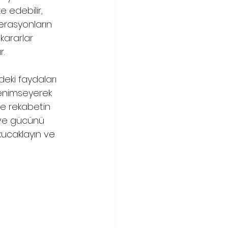
 edebilir, 
operasyonların 
kararlar 
r.
deki faydaları 
 benimseyerek 
 ve rekabetin 
 ve gücünü 
kucaklayın ve 