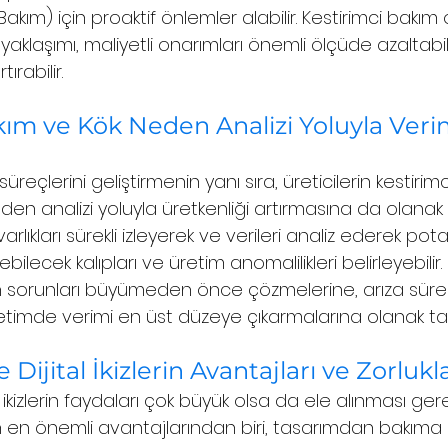
akım) için proaktif önlemler alabilir. Kestirimci bakım 
aklaşımı, maliyetli onarımları önemli ölçüde azaltabil
tırabilir.
ım ve Kök Neden Analizi Yoluyla Veriml
im süreçlerini geliştirmenin yanı sıra, üreticilerin kestiri
den analizi yoluyla üretkenliği artırmasına da olanak ta
varlıkları sürekli izleyerek ve verileri analiz ederek pota
ilecek kalıpları ve üretim anomalilikleri belirleyebilir.
rin sorunları büyümeden önce çözmelerine, arıza sürel
etimde verimi en üst düzeye çıkarmalarına olanak tan
 Dijital İkizlerin Avantajları ve Zorlukla
al ikizlerin faydaları çok büyük olsa da ele alınması ger
lerin en önemli avantajlarından biri, tasarımdan bakım