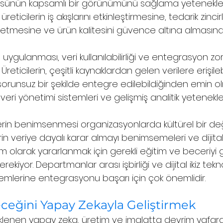
ünün kapsamlı bir görünümünü sağlama yeteneklerid
ticilerin iş akışlarını etkinleştirmesine, tedarik zincir
önetmesine ve ürün kalitesini güvence altına almasına 
rin uygulanması, veri kullanılabilirliği ve entegrasyon zor
. Üreticilerin, çeşitli kaynaklardan gelen verilere erişil
a sorunsuz bir şekilde entegre edilebildiğinden emin ol
veri yönetimi sistemleri ve gelişmiş analitik yetenekleri
ikizlerin benimsenmesi organizasyonlarda kültürel bir de
erin veriye dayalı karar almayı benimsemeleri ve dijital i
 olarak yararlanmak için gerekli eğitim ve beceriyi g
ekiyor. Departmanlar arası işbirliği ve dijital ikiz teknol
emlerine entegrasyonu başarı için çok önemlidir.
ceğini Yapay Zekayla Geliştirmek
steklenen yapay zeka, üretim ve imalatta devrim ygfaratı