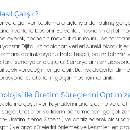
Nasıl Çalışır?
sörler ve diğer veri toplama araçlarıyla donatılmış ger
an verilerle beslenir. Bu veriler, nesnenin dijital mo
celleyerek, nesnenin mevcut durumunu, performansın
nsıtır. Dijital İkiz, toplanan verileri sürekli olarak işler
rformans optimizasyonu, hata tespiti, bakım tahmini
 ve farklı senaryolar oluşturur. Senaryoların simülasyo
l tepki vereceğini öngörebilir. Bu, risk değerlendirme
rasyonel stratejilerin geliştirilmesi için kullanılır.
eknolojisi ile Üretim Süreçlerini Optimi
im ekiplerine çeşitli veri kaynaklarını analiz etme ve üret
sağlar. Üreticiler, varlıkların performansını gerçek za
ip- Üretim İzleme Sistemi) ve analiz ederek olası soru
piti) ve arıza sürelerini önlemek ve kesintileri en aza