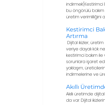
indirmek(Kestirimci B
bu öngörülü bakım y
üretim verimliliğini ar
Kestirimci Bak
Artırma
 Dijital ikizler, üret
veriye dayalı kök ne
kestirimci bakım ile 
sorunlara işaret edeb
yaklaşım, üreticile
indirmelerine ve ür
Akıllı Üretimde
Akıllı üretimde dijit
da var. Dijital ikiz