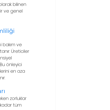
olarak bilinen 
ir ve genel 
iliği 
mci bakım ve 
nır. Üreticiler 
nsiyel 
 Bu önleyici 
erini en aza 
ır.
rı
eken zorluklar 
a kadar tüm 