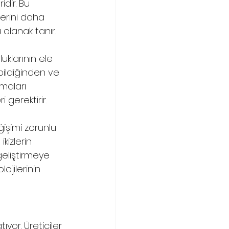
ir. Bu 
lerini daha 
olanak tanır.
luklarının ele 
ebildiğinden ve 
maları 
 gerektirir.
ğişimi zorunlu 
kizlerin 
eliştirmeye 
ojilerinin 
yor. Üreticiler 