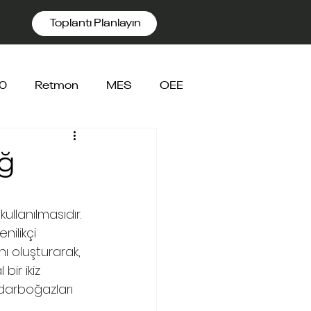
Toplantı Planlayın
.0
Retmon
MES
OEE
ağ
ullanılmasıdır. 
nilikçi 
nı oluşturarak, 
bir ikiz 
 darboğazları 