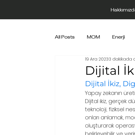
Hakkımızd
All Posts
MOM
Enerji
19 Ara 2023
3 dakikada 
Dijital 
Dijital İkiz, D
Yapay zekanın üretim
Dijital ikiz, gerçek d
teknoloji, fiziksel n
onları anlamak, model
oluşturarak operasyo
belirleyebilir ve veri