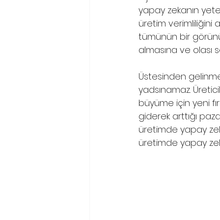
yapay zekanın yeten
üretim verimliliğini a
tümünün bir görünüm
almasına ve olası s
Üstesinden gelinmesi 
yadsınamaz. Üreticil
büyüme için yeni fırs
giderek arttığı paz
üretimde yapay zeka
üretimde yapay zeka