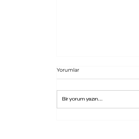
Yorumlar
Bir yorum yazın...
Kipaş Tekstil Grubu
RETMES MES Başarı
Hikayesi