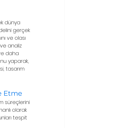
çek dünya 
delini gerçek 
ı ve olası 
 ve analiz 
 ve daha 
nunu yaparak, 
si, tasarım 
ze Etme
im süreçlerini 
manlı olarak 
nları tespit 
 