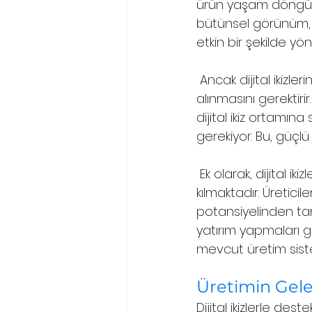
ürün yaşam döngüs
bütünsel görünüm, üre
etkin bir şekilde y
 Ancak dijital ikizle
alınmasını gerektirir
dijital ikiz ortamın
gerekiyor. Bu, güçlü 
 Ek olarak, dijital 
kılmaktadır. Üreticil
potansiyelinden tam
yatırım yapmaları ger
mevcut üretim sist
Üretimin Gele
Dijital ikizlerle de