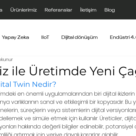
a
Ürünlerimiz
Referanslar
İletişim
Blog
Yapay Zeka
IIoT
Dijital dönüşüm
Endüstri 4
okunur
İkiz ile Üretimde Yeni Ç
igital Twin Nedir?
deki en önemli uygulamalarından biri dijital ikizlerin k
ünya varlıklarının sanal ve etkileşimli bir kopyasıdır. Bu ye
esnelerin, süreçlerin veya sistemlerin dijital versiyonları
lemek ve simüle etmek için kullanılır. Üreticiler, dijital 
nları hakkında değerli bilgiler edinebilir, potansiyel
mliliği artırmak için veriye dayalı kararlar alabilir.