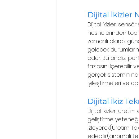
Dijital İkizler 
Dijital ikizler, sen
nesnelerinden toplan
zamanlı olarak gün
gelecek durumlarını ya
eder. Bu analiz, pe
fazlasını içerebilir
gerçek sistemin nası
iyileştirmeleri ve ope
Dijital İkiz T
Dijital ikizler, üret
geliştirme yeteneği 
izleyerek(Üretim Tak
edebilir(anomali tes