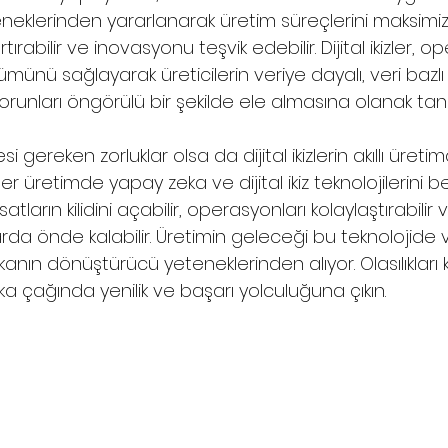
eklerinden yararlanarak üretim süreçlerini maksimize
rtırabilir ve inovasyonu teşvik edebilir. Dijital ikizler, 
ünü sağlayarak üreticilerin veriye dayalı, veri bazlı 
orunları öngörülü bir şekilde ele almasına olanak tanı
gereken zorluklar olsa da dijital ikizlerin akıllı üretim
er üretimde yapay zeka ve dijital ikiz teknolojilerini
atların kilidini açabilir, operasyonları kolaylaştırabilir
arda önde kalabilir. Üretimin geleceği bu teknolojide
nın dönüştürücü yeteneklerinden alıyor. Olasılıkları 
 çağında yenilik ve başarı yolculuğuna çıkın.