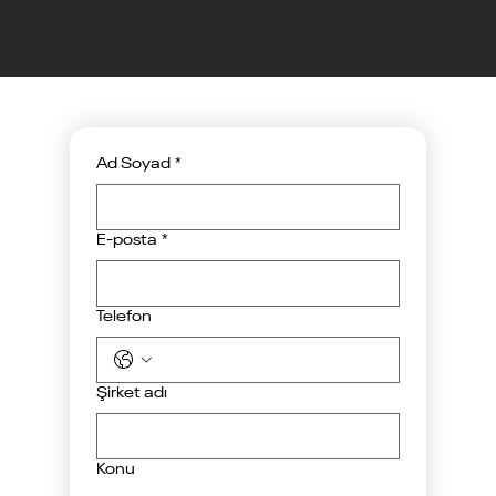
Ad Soyad
*
E-posta
*
Telefon
Şirket adı
Konu