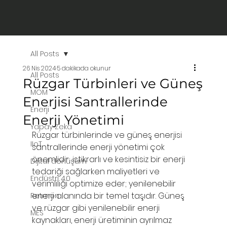
All Posts
26 Nis 2024
5 dakikada okunur
All Posts
Rüzgar Türbinleri ve Güneş
MOM
Enerjisi Santrallerinde
Enerji
Enerji Yönetimi
Yapay Zeka
Rüzgar türbinlerinde ve güneş enerjisi 
IIoT
santrallerinde enerji yönetimi çok 
önemlidir; istikrarlı ve kesintisiz bir enerji 
Dijital dönüşüm
tedariği sağlarken maliyetleri ve 
Endüstri 4.0
verimliliği optimize eder; yenilenebilir 
enerji alanında bir temel taşıdır. Güneş 
Retmon
ve rüzgar gibi yenilenebilir enerji 
MES
kaynakları, enerji üretiminin ayrılmaz 