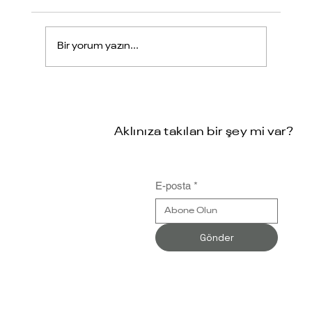
Bir yorum yazın...
Kalekim Yozgat İşletmesi Retmes
MES Başarı Hikayesi
Aklınıza takılan bir şey mi var?
E-posta
*
Gönder