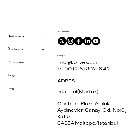
Sosyal Medya
Hakkımızda
Ürünlerimiz
İLETİŞİM
info@konzek.com
Referanslar
T:+90 (216) 392 16 42
İletişim
ADRES
Blog
İstanbul(Merkez)
Centrum Plaza A blok
Aydınevler, Sanayi Cd. No:3,
Kat:5
34854 Maltepe/İstanbul