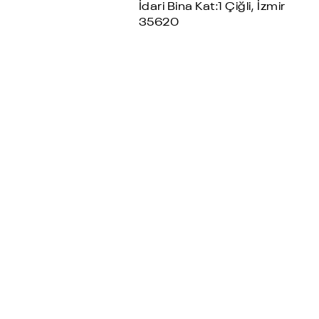
İdari Bina Kat:1 Çiğli, İzmir
35620