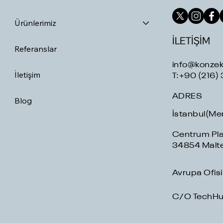
Ürünlerimiz
İLETİŞİM
Referanslar
info@konze
İletişim
T:+90 (216) 
ADRES
Blog
İstanbul(Me
Centrum Plaz
34854 Malt
Avrupa Ofisi
C/O TechHub