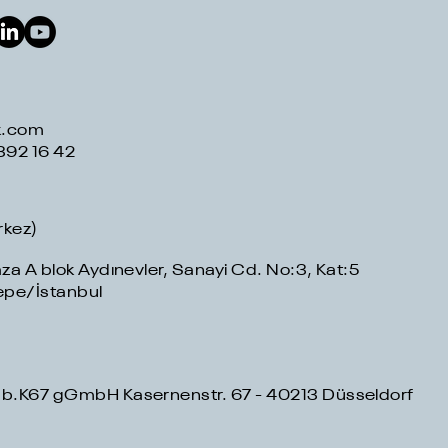
k.com
392 16 42
rkez)
a A blok Aydınevler, Sanayi Cd. No:3, Kat:5
epe/İstanbul
.K67 gGmbH Kasernenstr. 67 - 40213 Düsseldorf