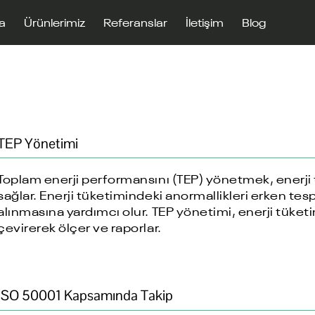
a
Ürünlerimiz
Referanslar
İletişim
Blog
TEP Yönetimi
Toplam enerji performansını (TEP) yönetmek, enerji
sağlar. Enerji tüketimindeki anormallikleri erken tes
alınmasına yardımcı olur. TEP yönetimi, enerji tüket
çevirerek ölçer ve raporlar.
ISO 50001 Kapsamında Takip