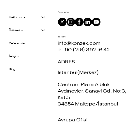
Sosyal Medya
Hakkımızda
Ürünlerimiz
İLETİŞİM
info@konzek.com
Referanslar
T:+90 (216) 392 16 42
İletişim
ADRES
Blog
İstanbul(Merkez)
Centrum Plaza A blok
Aydınevler, Sanayi Cd. No:3,
Kat:5
34854 Maltepe/İstanbul
Avrupa Ofisi