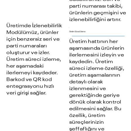
parti numarası takibi,
ürünlerin geçmişini ve
izlenebilirliğini artırır.
Üretimde İzlenebilirlik
Üretim Süreci İzleme
Modülümüz, ürünler
için benzersiz seri ve
Üretim hattının her
parti numaraları
aşamasında ürünlerin
oluşturur ve izler.
ilerlemesini izleyin ve
Üretim süreci izleme,
kaydedin. Üretim
her aşamadaki
süreci izleme özelliği,
ilerlemeyi kaydeder.
üretim aşamalarının
Barkod ve QR kod
detaylı olarak
entegrasyonu hızlı
izlenmesini ve
veri girişi sağlar.
gerektiğinde geriye
dönük olarak kontrol
edilmesini sağlar. Bu
özellik, üretim
süreçlerinizin
şeffaflığını ve