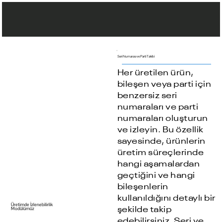
Seri Numarası ve Parti Takibi
Her üretilen ürün,
bileşen veya parti için
benzersiz seri
numaraları ve parti
numaraları oluşturun
ve izleyin. Bu özellik
sayesinde, ürünlerin
üretim süreçlerinde
hangi aşamalardan
geçtiğini ve hangi
bileşenlerin
kullanıldığını detaylı bir
Üretimde İzlenebilirlik
şekilde takip
Modülümüz
edebilirsiniz. Seri ve