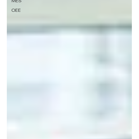
MES
OEE