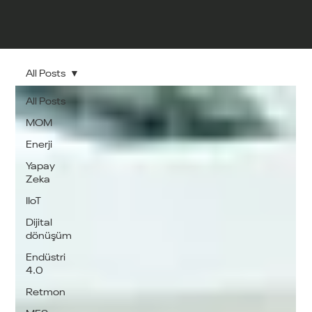
All Posts
All Posts
MOM
Enerji
Yapay
Zeka
IIoT
Dijital
dönüşüm
Endüstri
4.0
Retmon