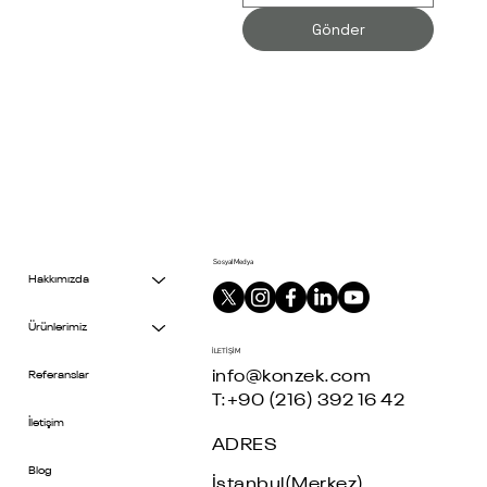
E-posta
*
Gönder
Sosyal Medya
Hakkımızda
Ürünlerimiz
İLETİŞİM
info@konzek.com
Referanslar
T:+90 (216) 392 16 42
İletişim