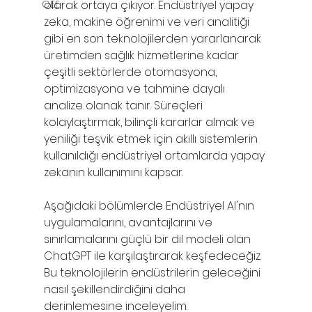
OEE
olarak ortaya çıkıyor. Endüstriyel yapay 
zeka, makine öğrenimi ve veri analitiği 
gibi en son teknolojilerden yararlanarak 
üretimden sağlık hizmetlerine kadar 
çeşitli sektörlerde otomasyona, 
optimizasyona ve tahmine dayalı 
analize olanak tanır. Süreçleri 
kolaylaştırmak, bilinçli kararlar almak ve 
yeniliği teşvik etmek için akıllı sistemlerin 
kullanıldığı endüstriyel ortamlarda yapay 
zekanın kullanımını kapsar.
Aşağıdaki bölümlerde Endüstriyel AI'nın 
uygulamalarını, avantajlarını ve 
sınırlamalarını güçlü bir dil modeli olan 
ChatGPT ile karşılaştırarak keşfedeceğiz. 
Bu teknolojilerin endüstrilerin geleceğini 
nasıl şekillendirdiğini daha 
derinlemesine inceleyelim.