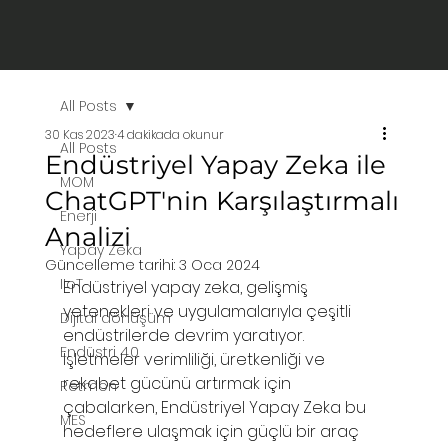
All Posts
30 Kas 2023
4 dakikada okunur
All Posts
Endüstriyel Yapay Zeka ile
MOM
ChatGPT'nin Karşılaştırmalı
Enerji
Analizi
Yapay Zeka
Güncelleme tarihi:
3 Oca 2024
IIoT
Endüstriyel yapay zeka, gelişmiş 
yetenekleri ve uygulamalarıyla çeşitli 
Dijital dönüşüm
endüstrilerde devrim yaratıyor. 
Endüstri 4.0
İşletmeler verimliliği, üretkenliği ve 
rekabet gücünü artırmak için 
Retmon
çabalarken, Endüstriyel Yapay Zeka bu 
MES
hedeflere ulaşmak için güçlü bir araç 