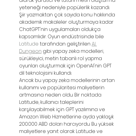
alarak yaratıcı ve tutarlı metin oluşturma 
yeteneği nedeniyle popülerlik kazandı. 
Şiir yazmaktan çok sayıda konu hakkında 
akademik makaleler oluşturmaya kadar 
ChatGPT'nin uygulamaları oldukça 
kapsamlıdır. Oyun endüstrisinde bile 
Latitude
 tarafından geliştirilen 
AI 
Dungeon
 gibi yapay zeka modelleri, 
sürükleyici, metin tabanlı rol yapma 
oyunları oluşturmak için OpenAI'nin GPT 
dil teknolojisini kullandı.
Ancak bu yapay zeka modellerinin artan 
kullanımı ve popülaritesi maliyetlerin 
artmasına neden oldu. Bir noktada 
Latitude, kullanıcı taleplerini 
karşılayabilmek için GPT yazılımına ve 
Amazon Web Hizmetlerine ayda yaklaşık 
200.000 ABD doları harcıyordu. Bu yüksek 
maliyetlere yanıt olarak Latitude ve 