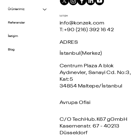
Ürünlerimiz
İLETİŞİM
info@konzek.com
Referanslar
T:+90 (216) 392 16 42
İletişim
ADRES
Blog
İstanbul(Merkez)
Centrum Plaza A blok
Aydınevler, Sanayi Cd. No:3,
Kat:5
34854 Maltepe/İstanbul
Avrupa Ofisi
C/O TechHub.K67 gGmbH
Kasernenstr. 67 - 40213
Düsseldorf