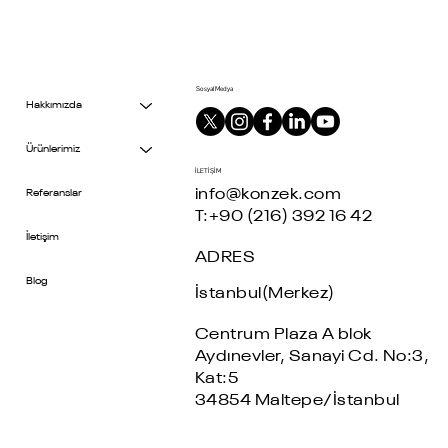
Sosyal Medya
Hakkımızda
Ürünlerimiz
İLETİŞİM
info@konzek.com
Referanslar
T:+90 (216) 392 16 42
İletişim
ADRES
Blog
İstanbul(Merkez)
Centrum Plaza A blok
Aydınevler, Sanayi Cd. No:3,
Kat:5
34854 Maltepe/İstanbul