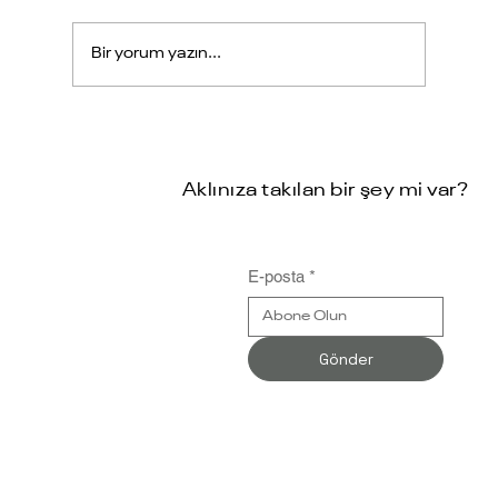
Bir yorum yazın...
Kalekim Yozgat İşletmesi Retmes
MES Başarı Hikayesi
Aklınıza takılan bir şey mi var?
E-posta
*
Gönder