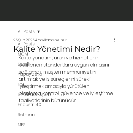
All Posts
25 Şub 2025
4 dakikada okunur
All Posts
Kalite Yönetimi Nedir?
MOM
Kalite yönetimi, ürün ve hizmetlerin 
Enerji
belirlenen standartlara uygun olmasını 
sağlamak, müşteri memnuniyetini 
Yapay Zeka
artırmak ve iş süreçlerini sürekli 
IIoT
iyileştirmek amacıyla yürütülen 
planlama, kontrol, güvence ve iyileştirme 
Dijital dönüşüm
faaliyetlerinin bütünüdür.
Endüstri 4.0
Retmon
MES