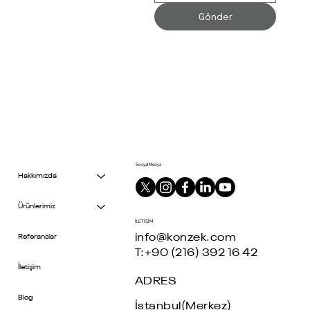
Gönder
Sosyal Medya
Hakkımızda
Ürünlerimiz
İLETİŞİM
info@konzek.com
Referanslar
T:+90 (216) 392 16 42
İletişim
ADRES
Blog
İstanbul(Merkez)