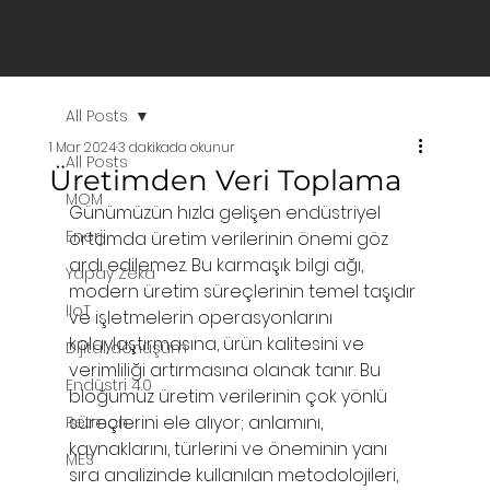
All Posts
1 Mar 2024
3 dakikada okunur
All Posts
Üretimden Veri Toplama
MOM
Günümüzün hızla gelişen endüstriyel 
Enerji
ortamda üretim verilerinin önemi göz 
ardı edilemez. Bu karmaşık bilgi ağı, 
Yapay Zeka
modern üretim süreçlerinin temel taşıdır 
IIoT
ve işletmelerin operasyonlarını 
kolaylaştırmasına, ürün kalitesini ve 
Dijital dönüşüm
verimliliği artırmasına olanak tanır. Bu 
Endüstri 4.0
bloğumuz üretim verilerinin çok yönlü 
süreçlerini ele alıyor; anlamını, 
Retmon
kaynaklarını, türlerini ve öneminin yanı 
MES
sıra analizinde kullanılan metodolojileri, 