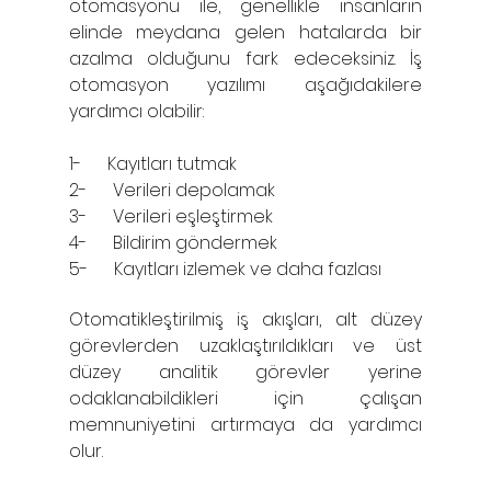
otomasyonu ile, genellikle insanların 
elinde meydana gelen hatalarda bir 
azalma olduğunu fark edeceksiniz. İş 
otomasyon yazılımı aşağıdakilere 
yardımcı olabilir: 
1-      Kayıtları tutmak
2-      Verileri depolamak
3-      Verileri eşleştirmek
4-      Bildirim göndermek
5-      Kayıtları izlemek ve daha fazlası
Otomatikleştirilmiş iş akışları, alt düzey 
görevlerden uzaklaştırıldıkları ve üst 
düzey analitik görevler yerine 
odaklanabildikleri için çalışan 
memnuniyetini artırmaya da yardımcı 
olur.