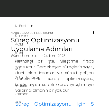
All Posts
4 Ağu 2022
2 dakikada okunur
All Posts
Süreç Optimizasyonu
MOM
Uygulama Adımları
Enerji
Güncelleme tarihi:
24 Tem 2023
Yapay Zeka
Herhangi bir işte, iyileştirme fırsatı 
sonsuzdur. Gerçekleşen süreçlerin sayısı, 
IIoT
dahil olan insanlar ve sürekli gelişen 
Dijital dönüşüm
teknoloji ile süreç optimizasyonu, 
kuruluşunuzu sürekli olarak iyileştirmeye 
Endüstri 4.0
yardımcı olmanın bir yoludur.
Retmon
MES
Süreç Optimizasyonu için 5 